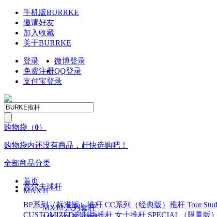
手机版
BURRKE
邀请好友
加入收藏
关于
BURRKE
登录
微博登录
免费注册
QQ
登录
支付宝登录
购物袋
（
0
）
购物袋内还没有商品，赶快选购吧！
全部商品分类
首页
高尔夫球杆
MAXTi
BP系列（标准版）推杆
CC系列（经典版）推杆
Tour S
MX10 系列套杆
CUSTOMIZED定制版推杆
女士推杆
SPECIAL（限量版