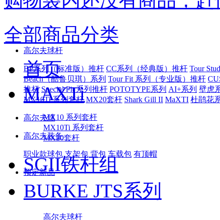
购物袋内还没有商品，赶
全部商品分类
高尔夫球杆
首页
BP系列（标准版）推杆
CC系列（经典版）推杆
Tour S
Beach（酷鲁贝琪）系列
Tour Fit 系列（专业版）推杆
CU
MAXTi
推杆
Special Fit 系列推杆
POTOTYPE系列
AI+系列
壁虎
MX10Ti 系列套杆
MX20套杆
Shark Gill II
MaXTI
杜鹃花
MX10 系列套杆
高尔夫球
MX10Ti 系列套杆
高尔夫装备
MX20套杆
职业款球包
支架包
背包
车载包
有顶帽
SGII铁杆组
预定新品
BURKE JTS系列
高尔夫球杆