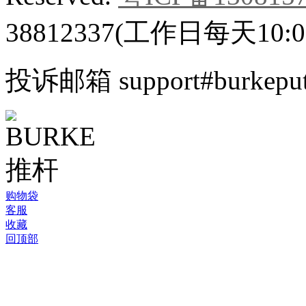
38812337(工作日每天10:00
投诉邮箱 support#burkeputt
©
购物袋
2005-
客服
2026
收藏
BURKE
回顶部
官
方
中
文
网