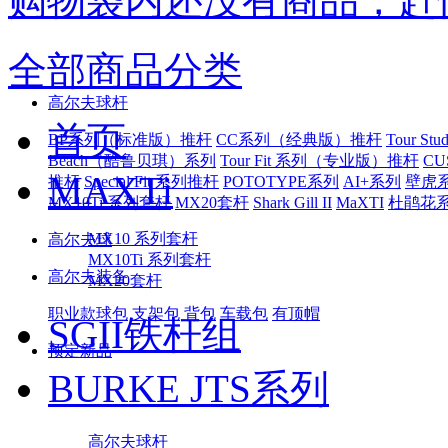
购物袋内还没有商品，赶
全部商品分类
高尔夫球杆
首页
BP系列（标准版）推杆
CC系列（经典版）推杆
Tour S
Beach（酷鲁贝琪）系列
Tour Fit 系列（专业版）推杆
CU
MAXTi
推杆
Special Fit 系列推杆
POTOTYPE系列
AI+系列
壁虎
MX10Ti 系列套杆
MX20套杆
Shark Gill II
MaXTI
杜鹃花
MX10 系列套杆
高尔夫球
MX10Ti 系列套杆
高尔夫装备
MX20套杆
职业款球包
支架包
背包
车载包
有顶帽
SGII铁杆组
预定新品
BURKE JTS系列
高尔夫球杆