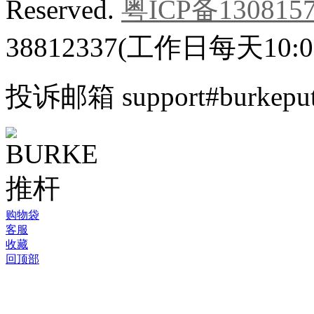
Reserved.
粤ICP备130815
38812337(工作日每天10:00
投诉邮箱 support#burkeputt
©
购物袋
2005-
客服
2026
收藏
BURKE
回顶部
官
方
中
文