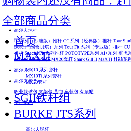
购物袋内还没有商品，赶
全部商品分类
高尔夫球杆
首页
BP系列（标准版）推杆
CC系列（经典版）推杆
Tour S
Beach（酷鲁贝琪）系列
Tour Fit 系列（专业版）推杆
CU
MAXTi
推杆
Special Fit 系列推杆
POTOTYPE系列
AI+系列
壁虎
MX10Ti 系列套杆
MX20套杆
Shark Gill II
MaXTI
杜鹃花
MX10 系列套杆
高尔夫球
MX10Ti 系列套杆
高尔夫装备
MX20套杆
职业款球包
支架包
背包
车载包
有顶帽
SGII铁杆组
预定新品
BURKE JTS系列
高尔夫球杆