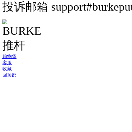
投诉邮箱 support#burkeputt
©
购物袋
2005-
客服
2026
收藏
BURKE
回顶部
官
方
中
文
网
站
天
河
区