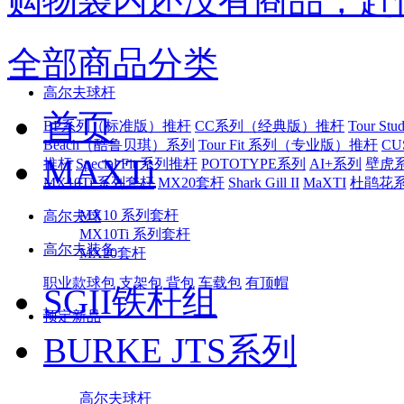
购物袋内还没有商品，赶
全部商品分类
高尔夫球杆
首页
BP系列（标准版）推杆
CC系列（经典版）推杆
Tour S
Beach（酷鲁贝琪）系列
Tour Fit 系列（专业版）推杆
CU
MAXTi
推杆
Special Fit 系列推杆
POTOTYPE系列
AI+系列
壁虎
MX10Ti 系列套杆
MX20套杆
Shark Gill II
MaXTI
杜鹃花
MX10 系列套杆
高尔夫球
MX10Ti 系列套杆
高尔夫装备
MX20套杆
职业款球包
支架包
背包
车载包
有顶帽
SGII铁杆组
预定新品
BURKE JTS系列
高尔夫球杆