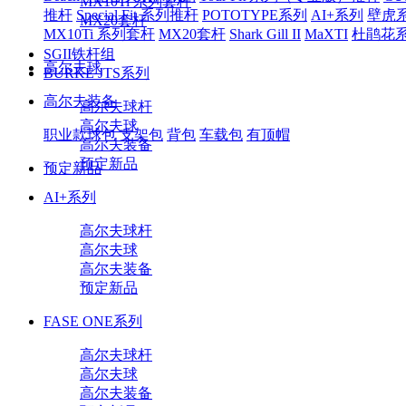
MX10Ti 系列套杆
推杆
Special Fit 系列推杆
POTOTYPE系列
AI+系列
壁虎
MX20套杆
MX10Ti 系列套杆
MX20套杆
Shark Gill II
MaXTI
杜鹃花
SGII铁杆组
高尔夫球
BURKE JTS系列
高尔夫装备
高尔夫球杆
高尔夫球
职业款球包
支架包
背包
车载包
有顶帽
高尔夫装备
预定新品
预定新品
AI+系列
高尔夫球杆
高尔夫球
高尔夫装备
预定新品
FASE ONE系列
高尔夫球杆
高尔夫球
高尔夫装备