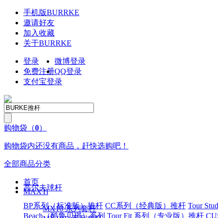
手机版
BURRKE
邀请好友
加入收藏
关于
BURRKE
登录
微博登录
免费注册
QQ
登录
支付宝登录
购物袋
（
0
）
购物袋内还没有商品，赶快选购吧！
全部商品分类
首页
高尔夫球杆
MAXTi
BP系列（标准版）推杆
CC系列（经典版）推杆
Tour S
MX10 系列套杆
Beach（酷鲁贝琪）系列
Tour Fit 系列（专业版）推杆
CU