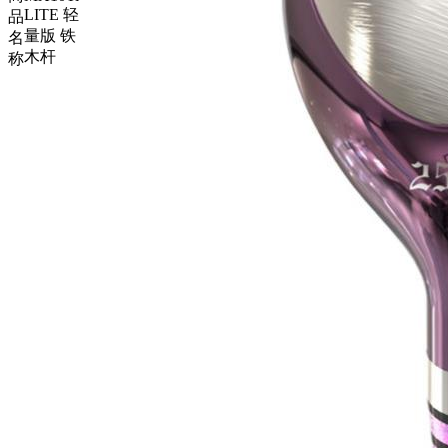
LITE 轻
品
量版 铁
名
木杆
称