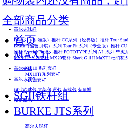
购物袋内还没有商品，赶
全部商品分类
高尔夫球杆
首页
BP系列（标准版）推杆
CC系列（经典版）推杆
Tour S
Beach（酷鲁贝琪）系列
Tour Fit 系列（专业版）推杆
CU
MAXTi
推杆
Special Fit 系列推杆
POTOTYPE系列
AI+系列
壁虎
MX10Ti 系列套杆
MX20套杆
Shark Gill II
MaXTI
杜鹃花
MX10 系列套杆
高尔夫球
MX10Ti 系列套杆
高尔夫装备
MX20套杆
职业款球包
支架包
背包
车载包
有顶帽
SGII铁杆组
预定新品
BURKE JTS系列
高尔夫球杆