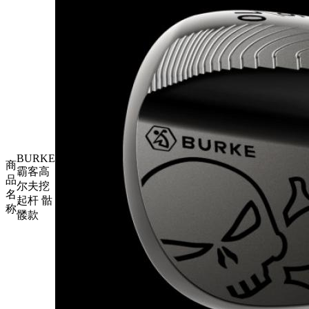
BURKE
商
霸客高
品
尔夫挖
名
起杆 骷
称
髅款