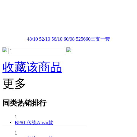
本店价格：
￥
3680
温馨提示：添加购物车享
48/10
52/10
56/10
60/08
525660三支一套
倾角：
收藏该商品
更多
同类热销排行
1
BP#1 传统Ansar款
1